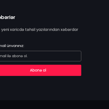
bərlər
 yeni xaricdə təhsil yazılarından xəbərdar
ail ünvanınız:
Abonə ol