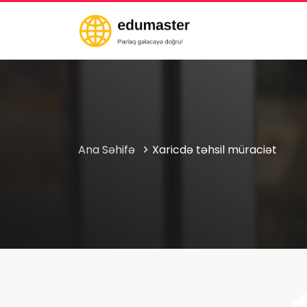
Ana Səhifə
Xaricdə təhsil müraciət