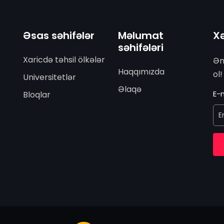
Əsas səhifələr
Məlumat
Xə
səhifələri
Xaricdə təhsil ölkələr
Ən
Haqqımızda
ol!
Universitetlər
Əlaqə
E-m
Bloqlar