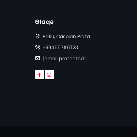
Əlaqə
Baku, Caspian Plaza
+994557197123
[email protected]