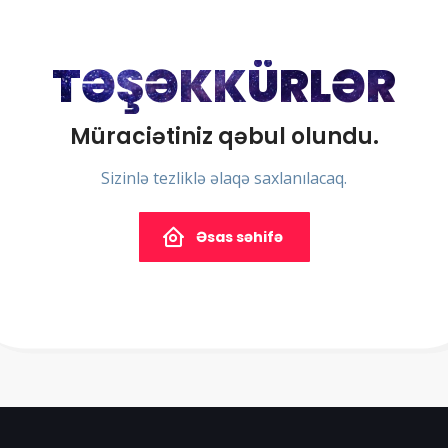
TƏŞƏKKÜRLƏR
Müraciətiniz qəbul olundu.
Sizinlə tezliklə əlaqə saxlanılacaq.
Əsas səhifə