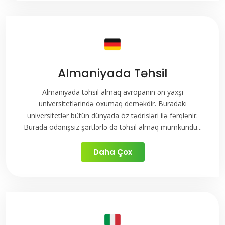
Almaniyada Təhsil
Almaniyada təhsil almaq avropanın ən yaxşı
universitetlərində oxumaq deməkdir. Buradakı
universitetlər bütün dünyada öz tədrisləri ilə fərqlənir.
Burada ödənişsiz şərtlərlə də təhsil almaq mümkündü...
Daha Çox