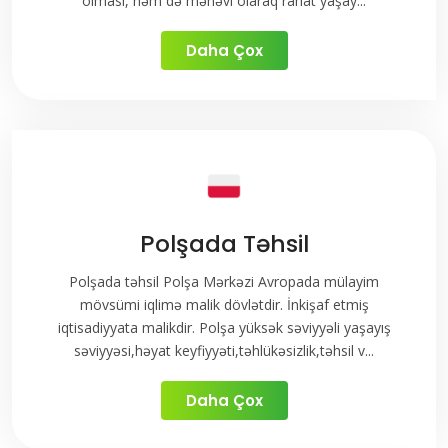
olması, həm də mənəvi olaraq rahat yaşay...
Daha Çox
Polşada Təhsil
Polşada təhsil Polşa Mərkəzi Avropada mülayim
mövsümi iqlimə malik dövlətdir. İnkişaf etmiş
iqtisadiyyata malikdir. Polşa yüksək səviyyəli yaşayış
səviyyəsi,həyat keyfiyyəti,təhlükəsizlik,təhsil v...
Daha Çox