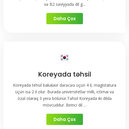
və B2 səviyyədə dil g...
Daha Çox
Koreyada təhsil
Koreyada tehsil bakalavr dərəcəsi üçün 4 il, magistatura
üçün isə 2 il olur. Burada universitetlər milli, ictimai və
özəl olaraq 3 yerə bölünür.Təhsil Koreyada iki dildə
mövcuddur. Birinci dil ...
Daha Çox