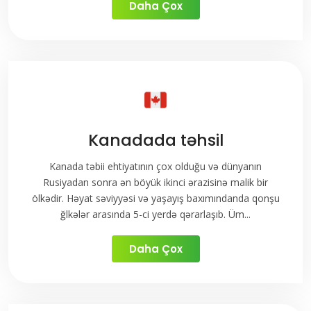
Daha Çox
Kanadada təhsil
Kanada təbii ehtiyatının çox olduğu və dünyanın
Rusiyadan sonra ən böyük ikinci ərazisinə malik bir
ölkədir. Həyat səviyyəsi və yaşayış baxımındanda qonşu
ğlkələr arasında 5-ci yerdə qərarlaşıb. Üm...
Daha Çox