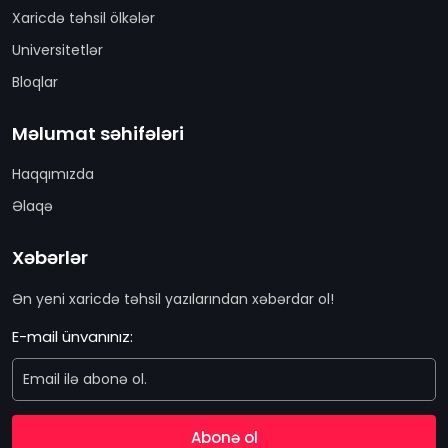
Xaricdə təhsil ölkələr
Universitetlər
Bloqlar
Məlumat səhifələri
Haqqımızda
Əlaqə
Xəbərlər
Ən yeni xaricdə təhsil yazılarından xəbərdar ol!
E-mail ünvanınız:
Abonə ol