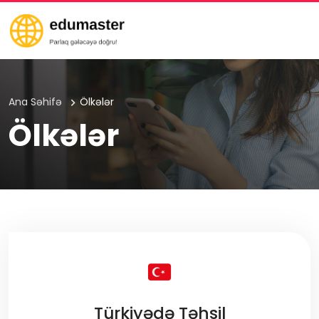
Ana Səhifə
Ölkələr
Ölkələr
Türkiyədə Təhsil