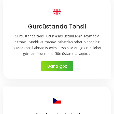
Gürcüstanda Təhsil
Gürcüstanda təhsil üçün əsas üstünlükləri saymaqla
bitməz. Maddi və mənəvi cəhətdən rahat olacaq bir
ölkədə təhsil almaq istəyirsinizsə sizə ən çox məsləhət
görülən ölkə məhz Gürcüstan olacaqdır. ...
Daha Çox