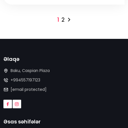
1
2
Əlaqə
Baku, Caspian Plaza
+994557197123
[email protected]
Əsas səhifələr