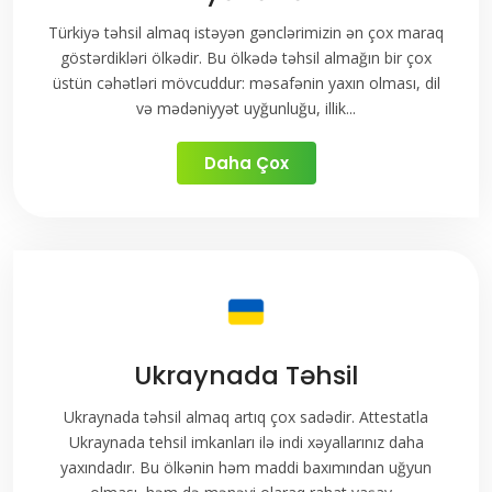
Türkiyə təhsil almaq istəyən gənclərimizin ən çox maraq
göstərdikləri ölkədir. Bu ölkədə təhsil almağın bir çox
üstün cəhətləri mövcuddur: məsafənin yaxın olması, dil
və mədəniyyət uyğunluğu, illik...
Daha Çox
Ukraynada Təhsil
Ukraynada təhsil almaq artıq çox sadədir. Attestatla
Ukraynada tehsil imkanları ilə indi xəyallarınız daha
yaxındadır. Bu ölkənin həm maddi baxımından uğyun