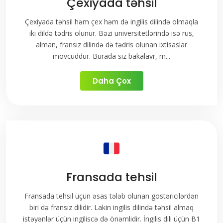
Çexiyada təhsil
Çexiyada təhsil həm çex həm də ingilis dilində olmaqla
iki dildə tədris olunur. Bəzi universitetlərində isə rus,
alman, fransız dilində də tədris olunan ixtisaslar
mövcuddur. Burada siz bakalavr, m...
Daha Çox
Fransada tehsil
Fransada tehsil üçün əsas tələb olunan göstəricilərdən
biri də fransız dilidir. Lakin ingilis dilində təhsil almaq
istəyənlər üçün ingiliscə də önəmlidir. İngilis dili üçün B1