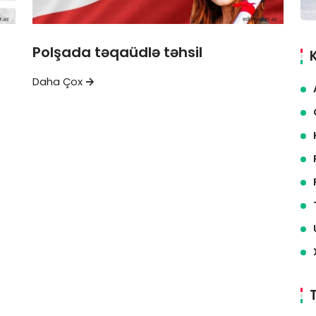
Polşada təqaüdlə təhsil
Daha Çox