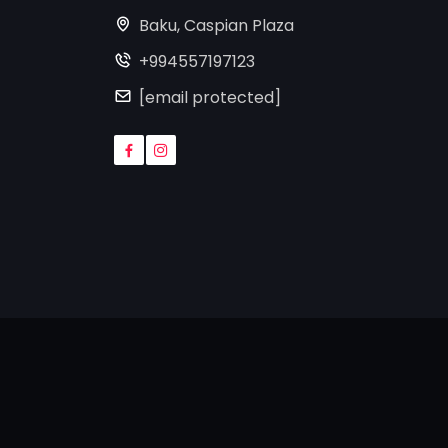
Baku, Caspian Plaza
+994557197123
[email protected]