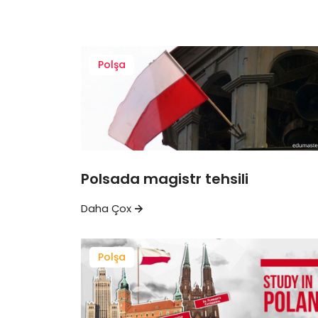
Polşa
Polsada magistr tehsili
Daha Çox
Polşa