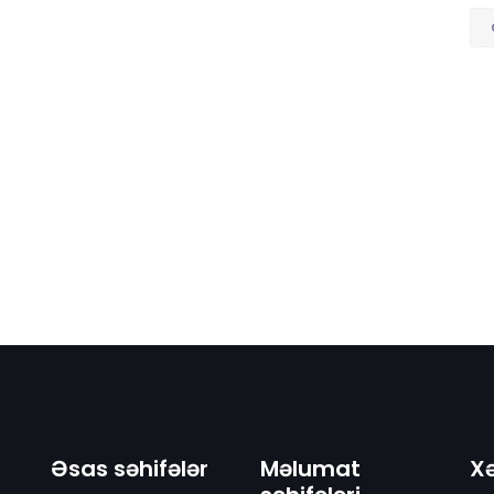
Əsas səhifələr
Məlumat
Xə