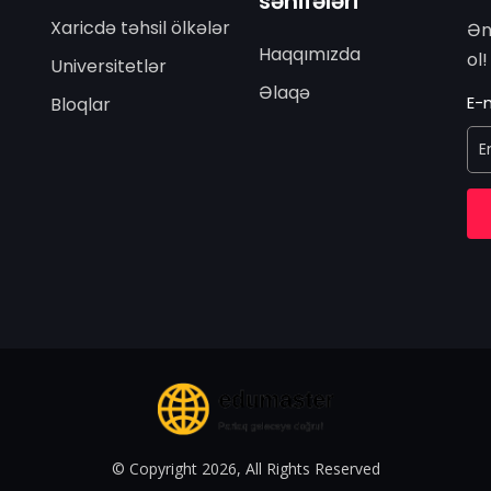
səhifələri
Xaricdə təhsil ölkələr
Ən
Haqqımızda
ol!
Universitetlər
Əlaqə
E-m
Bloqlar
© Copyright 2026, All Rights Reserved