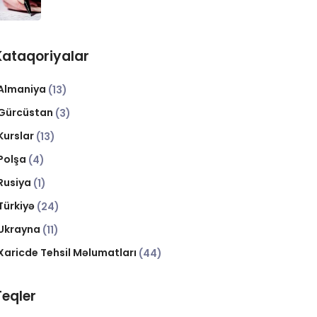
Kataqoriyalar
Almaniya
(13)
Gürcüstan
(3)
Kurslar
(13)
Polşa
(4)
Rusiya
(1)
Türkiyə
(24)
Ukrayna
(11)
Xaricde Tehsil Məlumatları
(44)
Teqler