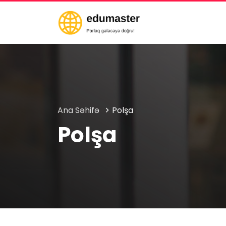
Ana Səhifə
Polşa
Polşa