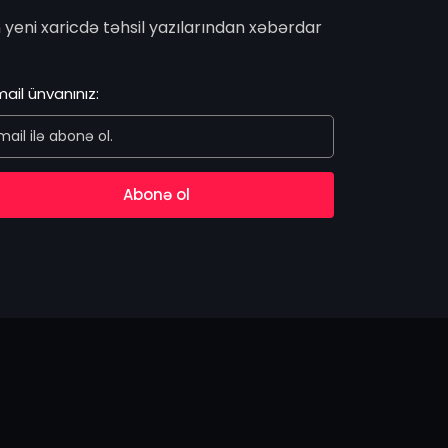
 yeni xaricdə təhsil yazılarından xəbərdar
ail ünvanınız:
Abonə ol