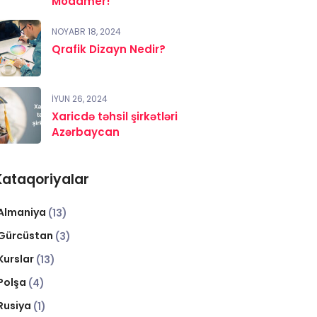
Modamer!
NOYABR 18, 2024
Qrafik Dizayn Nedir?
İYUN 26, 2024
Xaricdə təhsil şirkətləri
Azərbaycan
Kataqoriyalar
Almaniya
(13)
Gürcüstan
(3)
Kurslar
(13)
Polşa
(4)
Rusiya
(1)