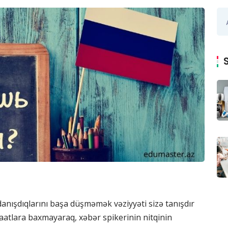
 danışdıqlarını başa düşməmək vəziyyəti sizə tanışdır
 saatlara baxmayaraq, xəbər spikerinin nitqinin