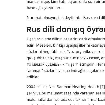
mənasını quş kimi tutmaq ümidi ilə son bir ümi
baxmağa çalışırsan…
Narahat olmayın, tək deyilsiniz. Bəs xarici d
Rus dili danışıq
öyr
Uşaqların ana dilinin səslərini dərk etmələri
edir. Məsələn, bir kişi uşaqlıq illərini xatı
sözlərini heç şübhəsiz, “voz pryanikov в rod
qız, şübhəsiz ki, məşhur «не плачь казак,
то мамой будешь» kimi şərh etmişdir. Hər ik
“ataman” sözləri əvəzinə indi ağlına gələn o
ediblər.
2004-cü ildə Neil Bauman Hearing Health [1
şərhi və bu məlumat əsasında yaranan səs illü
məlumatlardan istifadə edərək, sinir mərkəzin