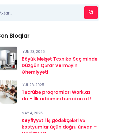
Son Bloqlar
İYUN 23, 2026
Böyük Məişət Texnika Seçimində
Düzgün Qərar Verməyin
Əhəmiyyəti
İYUL 28, 2025
Təcrübə proqramları Work.az-
da – İlk addımını buradan at!
MAY 4, 2025
Keyfiyyətli iş gödəkçələri və
kostyumlar üçün doğru ünvan –