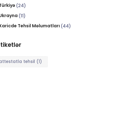
Türkiyə
(24)
Ukrayna
(11)
Xaricde Tehsil Məlumatları
(44)
tiketlər
attestatla tehsil
(1)