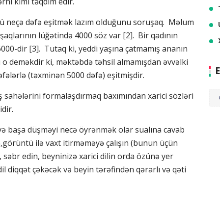
rhi kimi təqdim edir.
özü neçə dəfə eşitmək lazım olduğunu soruşaq. Məlum
aqlarının lüğətində 4000 söz var [2]. Bir qadının
6000-dir [3]. Tutaq ki, yeddi yaşına çatmamış ananın
Bu o deməkdir ki, məktəbdə təhsil almamışdan əvvəlki
E
dəfələrlə (təxminən 5000 dəfə) eşitmişdir.
ş sahələrini formalaşdırmaq baxımından xarici sözləri
dir.
 və başa düşməyi necə öyrənmək olar sualına cavab
sın,görüntü ilə vaxt itirməməyə çalışın (bunun üçün
n, səbr edin, beyninizə xarici dilin orda özünə yer
dil diqqət çəkəcək və beyin tərəfindən qərarlı və qəti