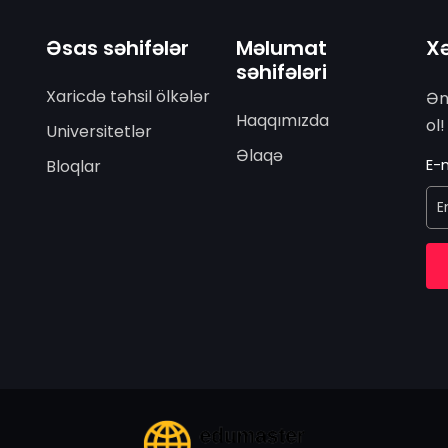
Əsas səhifələr
Məlumat
Xə
səhifələri
Xaricdə təhsil ölkələr
Ən
Haqqımızda
ol!
Universitetlər
Əlaqə
E-m
Bloqlar