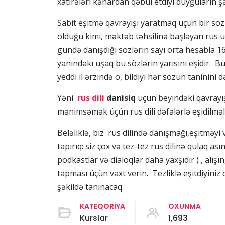
xatirələri kənardan qəbul etdiyi duyğuların şə
Sabit eşitmə qavrayışı yaratmaq üçün bir s
olduğu kimi, məktəb təhsilinə başlayan rus uş
gündə danışdığı sözlərin sayı orta hesabla 1
yanındakı uşaq bu sözlərin yarısını eşidir. 
yeddi il ərzində o, bildiyi hər sözün taninini 
Yəni
rus dili
danisiq
üçün beyindəki qavrayı
mənimsəmək üçün rus dili dəfələrlə eşidilməli
Beləliklə, biz
rus dilində danışmağı,eşitməyi
tapırıq: siz çox və tez-tez rus dilinə qulaq a
podkastlar və dialoqlar daha yaxşıdır ) , alışı
tapması üçün vaxt verin. Tezliklə eşitdiyiniz 
şəkildə tanınacaq.
KATEQORIYA
OXUNMA
Kurslar
1,693