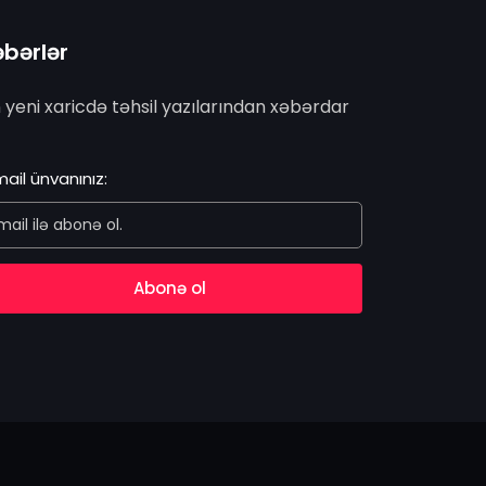
bərlər
 yeni xaricdə təhsil yazılarından xəbərdar
ail ünvanınız:
Abonə ol