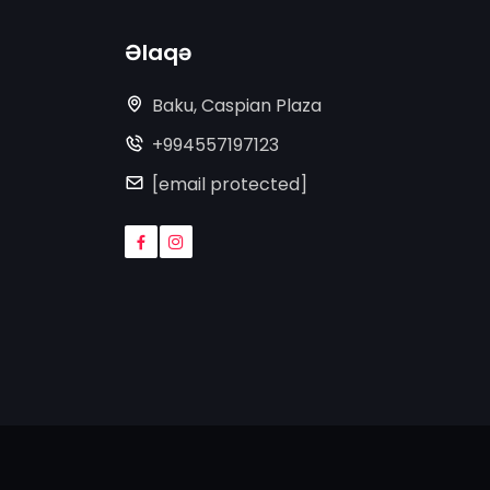
Əlaqə
Baku, Caspian Plaza
+994557197123
[email protected]