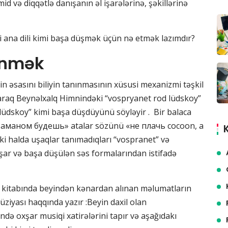
d və diqqətlə danışanın əl işarələrinə, şəkillərinə
ili ana dili kimi başa düşmək üçün nə etmək lazımdır?
ənmək
nin əsasını biliyin tanınmasının xüsusi mexanizmi təşkil
rlayaraq Beynəlxalq Himnindəki “vospryanet rod lüdskoy”
 lüdskoy” kimi başa düşdüyünü söyləyir . Bir balaca
 атаманом будешь» atalar sözünü «не плачь cocoon, а
i halda uşaqlar tanımadıqları “vospranet” və
xşar və başa düşülən səs formalarından istifadə
] kitabında beyindən kənardan alınan məlumatların
ziyası haqqında yazır :Beyin daxil olan
də oxşar musiqi xatirələrini tapır və aşağıdakı