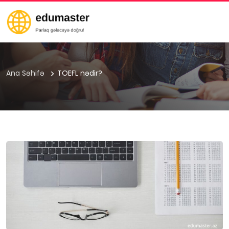
Ana Səhifə
TOEFL nədir?