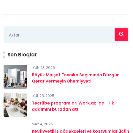
Son Bloqlar
İYUN 23, 2026
Böyük Məişət Texnika Seçimində Düzgün
Qərar Verməyin Əhəmiyyəti
İYUL 28, 2025
Təcrübə proqramları Work.az-da – İlk
addımını buradan at!
MAY 4, 2025
Keyfiyyətli iş gödəkçələri və kostyumlar üçün