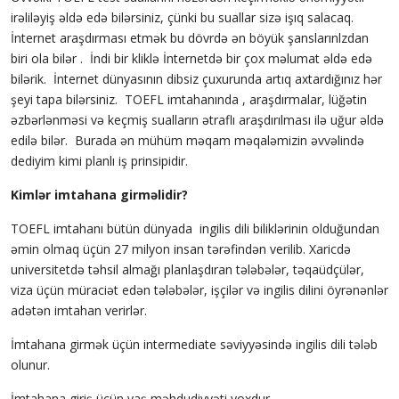
irəliləyiş əldə edə bilərsiniz, çünki bu suallar sizə işıq salacaq.
İnternet araşdırması etmək bu dövrdə ən böyük şanslarınlzdan
biri ola bilər . İndi bir kliklə İnternetdə bir çox məlumat əldə edə
bilərik. İnternet dünyasının dibsiz çuxurunda artıq axtardığınız hər
şeyi tapa bilərsiniz. TOEFL imtahanında , araşdırmalar, lüğətin
əzbərlənməsi və keçmiş sualların ətraflı araşdırılması ilə uğur əldə
edilə bilər. Burada ən mühüm məqam məqaləmizin əvvəlində
dediyim kimi planlı iş prinsipidir.
Kimlər imtahana girməlidir?
TOEFL imtahanı bütün dünyada ingilis dili biliklərinin olduğundan
əmin olmaq üçün 27 milyon insan tərəfindən verilib. Xaricdə
universitetdə təhsil almağı planlaşdıran tələbələr, təqaüdçülər,
viza üçün müraciət edən tələbələr, işçilər və ingilis dilini öyrənənlər
adətən imtahan verirlər.
İmtahana girmək üçün intermediate səviyyəsində ingilis dili tələb
olunur.
İmtahana giriş üçün yaş məhdudiyyəti yoxdur.