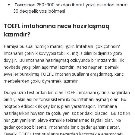
Təxminən 250-300 sözdən ibarət yazılı essedən ibarət
30 dəqiqəlik yazı bölməsi
TOEFL
imtahanına necə hazırlaşmaq
lazımdır?
Hamıya bu sual həmişə maraqlı gəlir. İmtahanı çox çətindir?
İmtahanın çətinlik səviyyəsi təbii ki, ingilis dilini bildiyinizə görə
dəyişir. Bu imtahana hazırlaşmaq özlüyündə bir intizamdır. İlk
növbədə yaxşı planlaşdırma lazımdır. Xarici nəşrləri izləmək,
əvvəllər buraxılmış TOEFL imtahan suallarını araşdırmaq, xarici
mənbələrdən çoxlu öyrənmək lazımdır.
Dünya üzrə testlərdən biri olan TOEFL imtahanı çətin sınaqlardan
biridir, lakin adi bir təhsil sistemi ilə bu imtahanı aşmaq olar. Bu
nöqtədə ediləcək ilk şey bir iş planı yaratmaqdır. İmtahana
hazırlaşarkən həyatınıza çoxlu yeni sözlər daxil olacaq. Bu sözləri
hər gün yenilərini əlavə etməklə təkrarlamaq faydalı olar. Nə
qədər çox söz bilsəniz, imtahanda bir o qədər şansınız artar.
Əvvəlki TOEFL test suallarını nəzərdən keçirməklə əhəmiyyətli