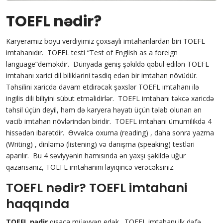
TOEFL nədir?
Karyeramız boyu verdiyimiz çoxsaylı imtahanlardan biri TOEFL
imtahanıdır. TOEFL testi “Test of English as a foreign
language”deməkdir. Dünyada geniş şəkildə qəbul edilən TOEFL
imtahanı xarici dil biliklərini təsdiq edən bir imtahan növüdür.
Təhsilini xaricdə davam etdirəcək şəxslər TOEFL imtahanı ilə
ingilis dili biliyini sübut etməlidirlər. TOEFL imtahanı təkcə xaricdə
təhsil üçün deyil, həm də karyera həyatı üçün tələb olunan ən
vacib imtahan növlərindən biridir. TOEFL imtahanı ümumilikdə 4
hissədən ibarətdir. Əvvəlcə oxuma (reading) , daha sonra yazma
(Writing) , dinləmə (listening) və danışma (speaking) testləri
aparılır. Bu 4 səviyyənin hamısında ən yaxşı şəkildə uğur
qazansanız, TOEFL imtahanını layiqincə verəcəksiniz.
TOEFL nədir?
TOEFL imtahani
haqqında
TOEFL nədir
qısaca müəyyən edək. TOEFL imtahanı ilk dəfə