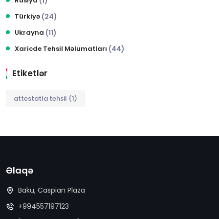
Rusiya
(1)
Türkiyə
(24)
Ukrayna
(11)
Xaricde Tehsil Məlumatları
(44)
Etiketlər
attestatla tehsil
(1)
Əlaqə
Baku, Caspian Plaza
+994557197123