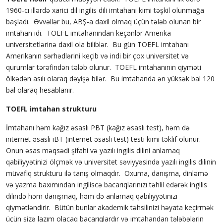
1960-cı illərdə xarici dil ingilis dili imtahanı kimi təşkil olunmağa
başladı. Əvvəllər bu, ABŞ-a daxil olmaq üçün tələb olunan bir
imtahan idi. TOEFL imtahanından keçənlər Amerika
universitetlərinə daxil ola biliblər. Bu gün TOEFL imtahanı
Amerikanın sərhədlərini keçib və indi bir çox universitet və
qurumlar tərəfindən tələb olunur. TOEFL imtahanının qiyməti
ölkədən asılı olaraq dəyişə bilər. Bu imtahanda ən yüksək bal 120
bal olaraq hesablanır.
TOEFL imtahan strukturu
İmtahanı həm kağız əsaslı PBT (kağız əsaslı test), həm də
internet əsaslı iBT (internet əsaslı test) testi kimi təklif olunur.
Onun əsas məqsədi şifahi və yazılı ingilis dilini anlamaq
qabiliyyətinizi ölçmək və universitet səviyyəsində yazılı ingilis dilinin
müvafiq strukturu ilə tanış olmaqdır. Oxuma, danışma, dinləmə
və yazma baxımından ingiliscə bacarıqlarınızı təhlil edərək ingilis
dilində həm danışmaq, həm də anlamaq qabiliyyətinizi
qiymətləndirir. Bütün bunlar akademik təhsilinizi həyata keçirmək
üçün sizə lazım olacaq bacarıqlardır və imtahandan tələbələrin