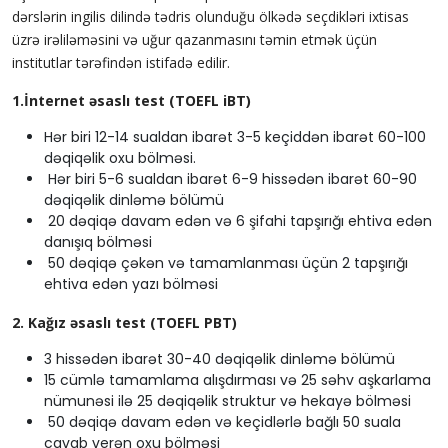
dərslərin ingilis dilində tədris olunduğu ölkədə seçdikləri ixtisas
üzrə irəliləməsini və uğur qazanmasını təmin etmək üçün
institutlar tərəfindən istifadə edilir.
1.İnternet əsaslı test (TOEFL iBT)
Hər biri 12-14 sualdan ibarət 3-5 keçiddən ibarət 60-100
dəqiqəlik oxu bölməsi.
Hər biri 5-6 sualdan ibarət 6-9 hissədən ibarət 60-90
dəqiqəlik dinləmə bölümü
20 dəqiqə davam edən və 6 şifahi tapşırığı ehtiva edən
danışıq bölməsi
50 dəqiqə çəkən və tamamlanması üçün 2 tapşırığı
ehtiva edən yazı bölməsi
2. Kağız əsaslı test (TOEFL PBT)
3 hissədən ibarət 30-40 dəqiqəlik dinləmə bölümü
15 cümlə tamamlama alışdırması və 25 səhv aşkarlama
nümunəsi ilə 25 dəqiqəlik struktur və hekayə bölməsi
50 dəqiqə davam edən və keçidlərlə bağlı 50 suala
cavab verən oxu bölməsi