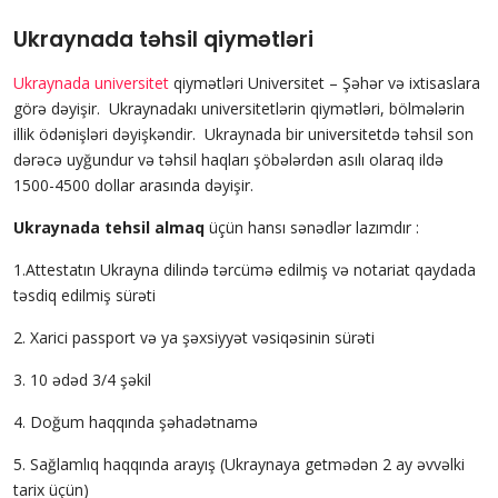
Ukraynada təhsil qiymətləri
Ukraynada universitet
qiymətləri Universitet – Şəhər və ixtisaslara
görə dəyişir. Ukraynadakı universitetlərin qiymətləri, bölmələrin
illik ödənişləri dəyişkəndir. Ukraynada bir universitetdə təhsil son
dərəcə uyğundur və təhsil haqları şöbələrdən asılı olaraq ildə
1500-4500 dollar arasında dəyişir.
Ukraynada tehsil almaq
üçün hansı sənədlər lazımdır :
1.Attestatın Ukrayna dilində tərcümə edilmiş və notariat qaydada
təsdiq edilmiş sürəti
2. Xarici passport və ya şəxsiyyət vəsiqəsinin sürəti
3. 10 ədəd 3/4 şəkil
4. Doğum haqqında şəhadətnamə
5. Sağlamlıq haqqında arayış (Ukraynaya getmədən 2 ay əvvəlki
tarix üçün)