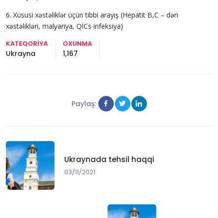
6. Xüsusi xəstəliklər üçün tibbi arayış (Hepatit B,C – dəri
xəstəlikləri, malyariya, QİCs infeksiya)
KATEQORIYA
OXUNMA
Ukrayna
1,167
Paylaş:
Ukraynada tehsil haqqi
03/11/2021