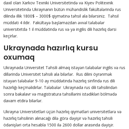
daxil olan Xarkov Texniki Universitetində və Kiyev Politexnik
Universitetində Ukraynanın bütün mühəndislik fakültələrində rus
dilində illik 1800$ – 3000$ qiymətinə təhsil ala bilərsiniz. Təhsil
müddəti 4 ildir. Fakültəyə başlamazdan əvvəl tələbələr
universitetdə 1 il müddətində rus və ya ingilis dili hazırlıq dərsi
keçirlər.
Ukraynada hazırlıq kursu
oxumaq
Ukraynada Universitet Təhsili almaq istəyən tələbələr ingilis və rus
dillərində Universitet təhsili ala bilərlər. Rus dilini öyrənmək
istəyən tələbələr 9-10 ay müddətində hazırlıq sinfində rus dili
hazırlığı keçməlidirlər. Tələbələr Ukraynada rus dili təhsilindən
sonra bakalavr və magistratura təhsillərini istədikləri bölmədə
davam etdirə bilərlər.
Ukrayna Universitetləri üçün hazırlıq qiymətləri universitetlərə və
hazırlıq təhsilinin alınacağı dilə görə dəyişir və hazırlıq təhsili
ödənişləri orta hesabla 1500 ilə 2600 dollar arasında dəyişir.