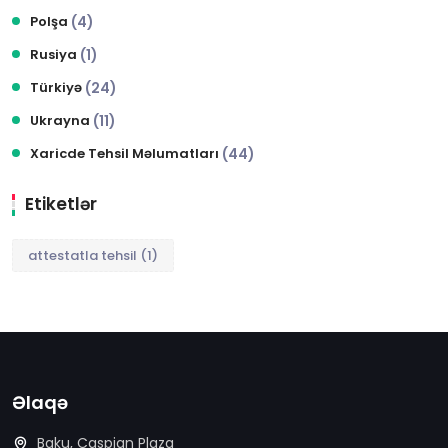
Polşa
(4)
Rusiya
(1)
Türkiyə
(24)
Ukrayna
(11)
Xaricde Tehsil Məlumatları
(44)
Etiketlər
attestatla tehsil
(1)
Əlaqə
Baku, Caspian Plaza