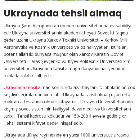
Ukraynada tehsil almaq
Ukrayna Şərqi Avropanın ən mühüm universitetlərinə ev sahibliyi
edir.Ukrayna universitetlərinin akademik heyəti Sovet İttifaqına
qədər uzanır.Ukrayna Xarkov Texniki Universiteti – Xarkov Milli
Aeronavtika və Kosmik Universiteti və öz nailiyyətləri, ixtiraları,
potensialları ilə dünyaca məşhur olan Xarkov Karazin Dövlət
Universiteti Taras Şevçenko və Kiyev Politexnik Universiteti kimi
universitetlər Ukraynada təhsil almağa dünyanın hər yerindən
minlərlə tələbə cəlb edir.
Ukraynada tehsil
almaq
son illərdə azərbaycanlı tələbələrin ən çox
seçdiyi seçimlərdən biri olub. Ukraynada təhsil almaq üçün orta
məktəb attestatının olması kifayətdir. Ukrayna Universitetlərində
keçmiş sovet sisteminin fəaliyyəti davam edir və Universitetlərin
tarixi Təhsil kadrosu köklüdür və 150-200 il əvvələ gedib çıxır.
Təhsil sistemi kifayət qədər inkişaf edib.
Ukraynada dünya reytinqində ən yaxşı 1000 universitet sırasına