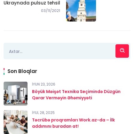
Ukraynada pulsuz tehsil
03/11/2021
Son Bloqlar
İYUN 23, 2026
Böyük Məişət Texnika Seçimində Düzgün
Qərar Verməyin Əhəmiyyəti
İYUL 28, 2025
Təcrübə proqramları Work.az-da – İlk
addımını buradan at!