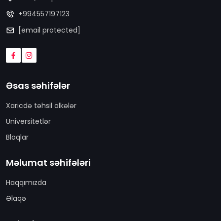
+994557197123
[email protected]
Əsas səhifələr
Xaricdə təhsil ölkələr
Universitetlər
Bloqlar
Məlumat səhifələri
Haqqımızda
Əlaqə