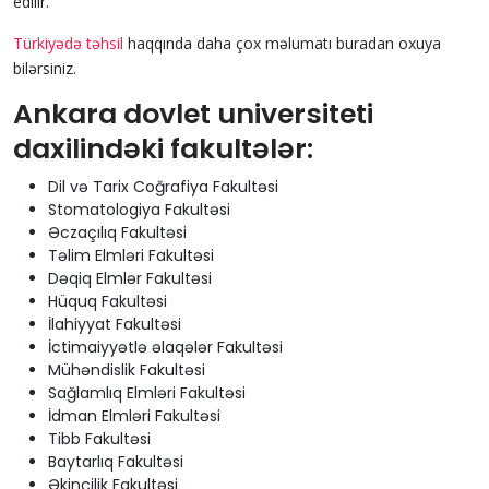
edilir.
Türkiyədə təhsil
haqqında daha çox məlumatı buradan oxuya
bilərsiniz.
Ankara dovlet universiteti
daxilindəki fakultələr:
Dil və Tarix Coğrafiya Fakultəsi
Stomatologiya Fakultəsi
Əczaçılıq Fakultəsi
Təlim Elmləri Fakultəsi
Dəqiq Elmlər Fakultəsi
Hüquq Fakultəsi
İlahiyyat Fakultəsi
İctimaiyyətlə əlaqələr Fakultəsi
Mühəndislik Fakultəsi
Sağlamlıq Elmləri Fakultəsi
İdman Elmləri Fakultəsi
Tibb Fakultəsi
Baytarlıq Fakultəsi
Əkinçilik Fakultəsi