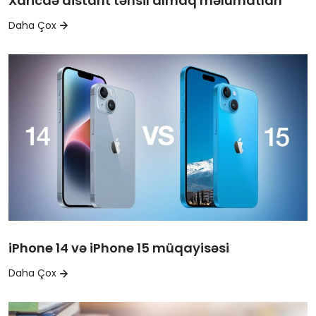
Xaricdə distant təhsil almaq məlumatları
Daha Çox
iPhone 14 və iPhone 15 müqayisəsi
Daha Çox