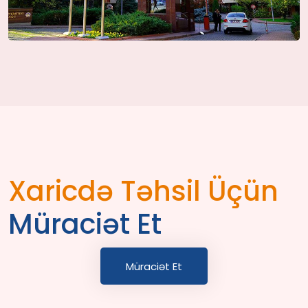
Xaricdə Təhsil Üçün
Müraciət Et
Müraciət Et