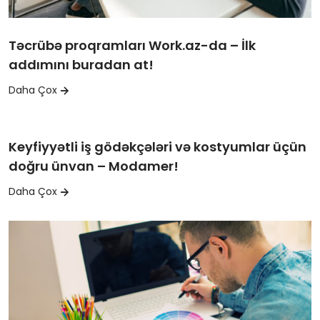
Təcrübə proqramları Work.az-da – İlk
addımını buradan at!
Daha Çox
Keyfiyyətli iş gödəkçələri və kostyumlar üçün
doğru ünvan – Modamer!
Daha Çox