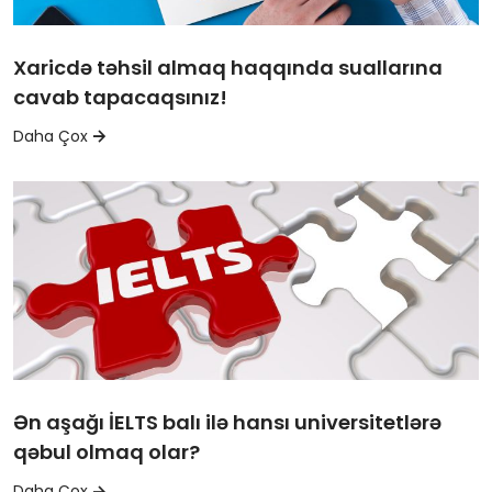
Xaricdə təhsil almaq haqqında suallarına
cavab tapacaqsınız!
Daha Çox
Ən aşağı İELTS balı ilə hansı universitetlərə
qəbul olmaq olar?
Daha Çox