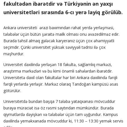
fakultədən ibarətdir və Türkiyənin ən yaxşı
universitetləri sırasında 6-cı yerə layiq görülüb.
Ankara universiteti ərazi baxımından rahat yerdə yerləşməsi,
tələbələr üçün bütün şəraitə mailk olması onu əvəzedilməz edir.
Burada təhsil almaq gələcək karyeranız üçün çox əhəmiyyətli
seçimdir. Çünki universitet yüksək səviyyəli tədrisi ilə çox
məşhurdur.
Universitet daxilində yerləşən 18 fakultə, sağlamlıq mərkəzi,
araştırma mərkəzləri və bu kimi önəmli sahələrdən ibarətdir.
Universitetə daxil olan fakultələr hər biri Ankara daxiliində fərqli
fərqli yerlərdə yerləşir. Mərkəz olaraq Tandoğan kampüsü əsas
götürülür.
Universitetdə bundan başqa 7 tələbə yataqxanası mövcuddur
buraya müraciət isə öz rəsmi saytından mümkündür. Burada
qiymətlərdə dəyişkən və tələbələr üçün tam uyğundur. Kampus
daxilində yeməkxanada mövcuddur ki, 11:30 – 13:30 yemək servis