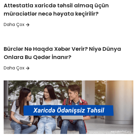
Attestatla xaricdə təhsil almaq üçün
müraciətlər necə həyata keçirilir?
Daha Çox
Bürclər Nə Haqda Xəbər Verir? Niyə Dünya
Onlara Bu Qədər İnanır?
Daha Çox