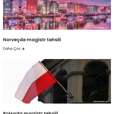
Norveçdə magistr təhsili
Daha Çox
Polsada magistr tehsili