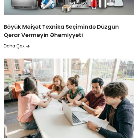
Böyük Məişət Texnika Seçimində Düzgün
Qərar Verməyin Əhəmiyyəti
Daha Çox