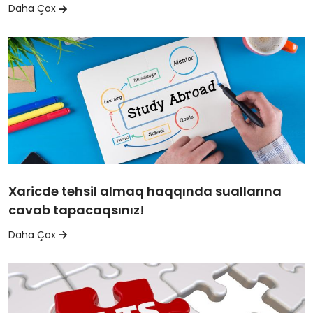
Daha Çox
Xaricdə təhsil almaq haqqında suallarına
cavab tapacaqsınız!
Daha Çox