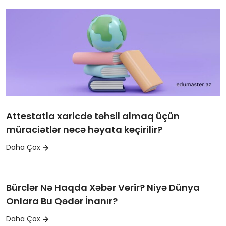
Attestatla xaricdə təhsil almaq üçün
müraciətlər necə həyata keçirilir?
Daha Çox
Bürclər Nə Haqda Xəbər Verir? Niyə Dünya
Onlara Bu Qədər İnanır?
Daha Çox