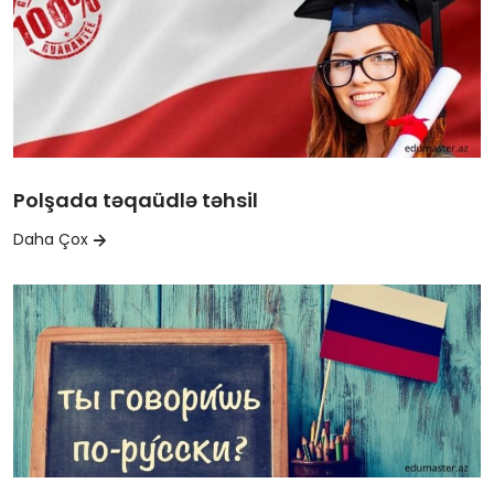
Polşada təqaüdlə təhsil
Daha Çox