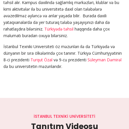
təhsil alır. Kampus daxilində sağlamlıq mərkəzləri, klublar və bu
kimi aktivitələr ilə bu universitetə daxil olan tələbələrə
əvəzedilməz əyləncə və anlar yaşada bilir. Burada daxili
yataqxanalarda da yer tuturaq tələbə yaşayışınızı daha da
rahatlaşdıra bilərsiniz.
Türkiyədə təhsil
haqqında daha çox
məlumatı buradan oxuya bilərsiniz.
İstanbul Texniki Universiteti öz məzunları ilə də Türkiyədə və
dünyanın bir sıra ölkələrində çox tanınır. Türkiyə Cümhuriyyətinin
8-ci prezidenti
Turqut Özal
və 9-cu prezidenti
Süleyman Dəmirəl
də bu universitetin məzunlarıdır.
İSTANBUL TEXNIKI UNIVERSITETI
Tanıtım Videosu