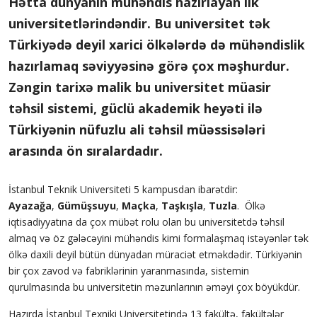
Hətta dünyanın mühəndis hazırlayan ilk
universitetlərindəndir. Bu universitet tək
Türkiyədə deyil xarici ölkələrdə də mühəndislik
hazırlamaq səviyyəsinə görə çox məşhurdur.
Zəngin tarixə malik bu universitet müasir
təhsil sistemi, güclü akademik heyəti ilə
Türkiyənin nüfuzlu ali təhsil müəssisələri
arasında ön sıralardadır.
İstanbul Teknik Universiteti 5 kampusdan ibarətdir:
Ayazağa
,
Gümüşsuyu
,
Maçka
,
Taşkışla
,
Tuzla
. Ölkə
iqtisadiyyatına da çox mübət rolu olan bu universitetdə təhsil
almaq və öz gələcəyini mühəndis kimi formalaşmaq istəyənlər tək
ölkə daxili deyil bütün dünyadan müraciət etməkdədir. Türkiyənin
bir çox zavod və fabriklərinin yaranmasında, sistemin
qurulmasında bu universitetin məzunlarının əməyi çox böyükdür.
Hazırda İstanbul Texniki Universitetində 13 fakültə, fakültələr