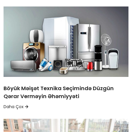
Böyük Məişət Texnika Seçimində Düzgün
Qərar Verməyin Əhəmiyyəti
Daha Çox