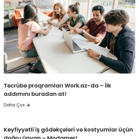
Təcrübə proqramları Work.az-da – İlk
addımını buradan at!
Daha Çox
Keyfiyyətli iş gödəkçələri və kostyumlar üçün
doğru ünvan – Modamer!